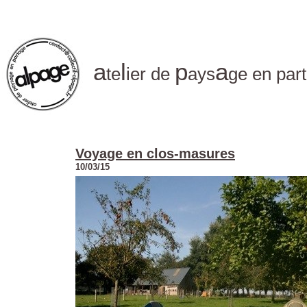
a
l
p
a
te
ier de
ays
ge en par
Voyage en clos-masures
10/03/15